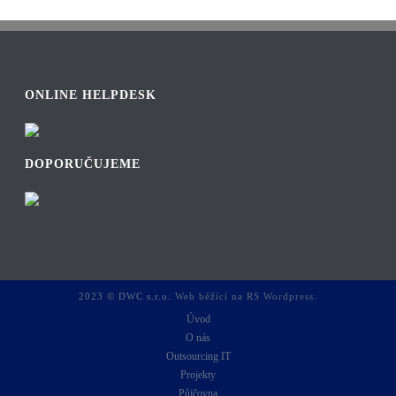
ONLINE HELPDESK
DOPORUČUJEME
2023 © DWC s.r.o.
Web běžící na RS Wordpress.
Úvod
O nás
Outsourcing IT
Projekty
Půjčovna